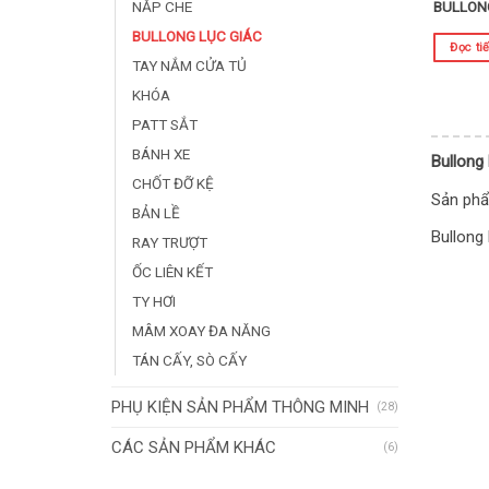
NẮP CHE
BULLON
BULLONG LỤC GIÁC
Đọc ti
TAY NẮM CỬA TỦ
KHÓA
PATT SẮT
BÁNH XE
Bullong 
CHỐT ĐỠ KỆ
Sản phẩ
BẢN LỀ
Bullong 
RAY TRƯỢT
ỐC LIÊN KẾT
TY HƠI
MÂM XOAY ĐA NĂNG
TÁN CẤY, SÒ CẤY
PHỤ KIỆN SẢN PHẨM THÔNG MINH
(28)
CÁC SẢN PHẨM KHÁC
(6)