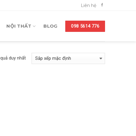
Liên hệ
NỘI THẤT
BLOG
098 5614 776
t quả duy nhất