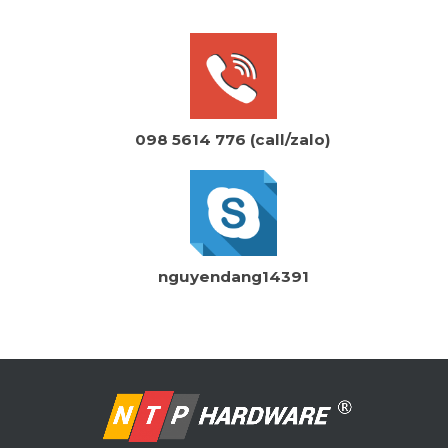
098 5614 776 (call/zalo)
nguyendang14391