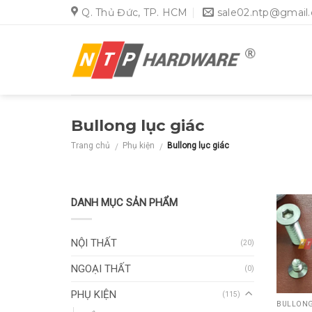
Skip
Q. Thủ Đức, TP. HCM
sale02.ntp@gmail
to
content
Bullong lục giác
Trang chủ
Phụ kiện
Bullong lục giác
/
/
DANH MỤC SẢN PHẨM
NỘI THẤT
(20)
NGOẠI THẤT
(0)
PHỤ KIỆN
(115)
BULLONG