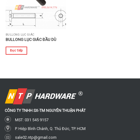
BULLONG LỤC GIÁC
BULLONG LỤC GIÁC ĐẦU DÙ
Đọc tiếp
CÔNG TY TNHH SX-TM
NGUYÊN THUẬN PHÁT
MST: 031 545 9157
P. Hiệp Bình Chánh, Q. Thủ Đức, TP. HCM
sale02.ntp@gmail.com