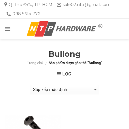
Skip
Q. Thủ Đức, TP. HCM
sale02.ntp@gmail.com
to
098 5614 776
content
Bullong
Trang chủ
Sản phẩm được gắn thẻ “Bullong”
/
LỌC