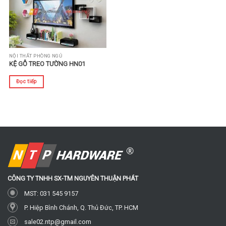
NỘI THẤT PHÒNG NGỦ
KỆ GỖ TREO TƯỜNG HN01
Đọc tiếp
CÔNG TY TNHH SX-TM
NGUYÊN THUẬN PHÁT
MST: 031 545 9157
P. Hiệp Bình Chánh, Q. Thủ Đức, TP. HCM
sale02.ntp@gmail.com