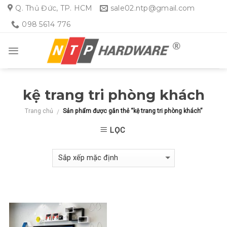
Skip
Q. Thủ Đức, TP. HCM
sale02.ntp@gmail.com
to
098 5614 776
content
kệ trang tri phòng khách
Trang chủ
Sản phẩm được gắn thẻ “kệ trang tri phòng khách”
/
LỌC