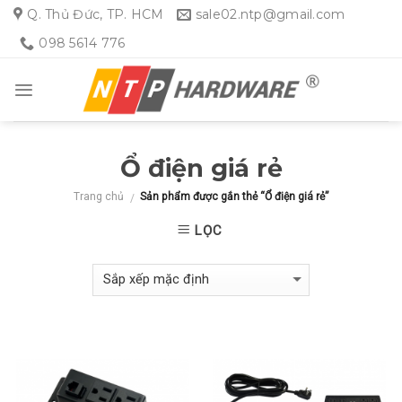
Skip
Q. Thủ Đức, TP. HCM
sale02.ntp@gmail.com
to
098 5614 776
content
Ổ điện giá rẻ
Trang chủ
Sản phẩm được gắn thẻ “Ổ điện giá rẻ”
/
LỌC