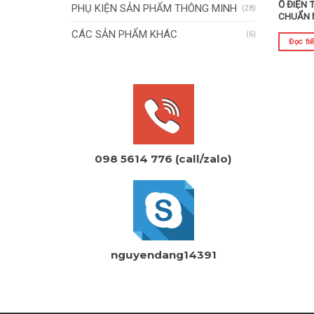
Ổ ĐIỆN 
PHỤ KIỆN SẢN PHẨM THÔNG MINH
(28)
CHUẨN 
CÁC SẢN PHẨM KHÁC
(6)
Đọc ti
098 5614 776 (call/zalo)
nguyendang14391