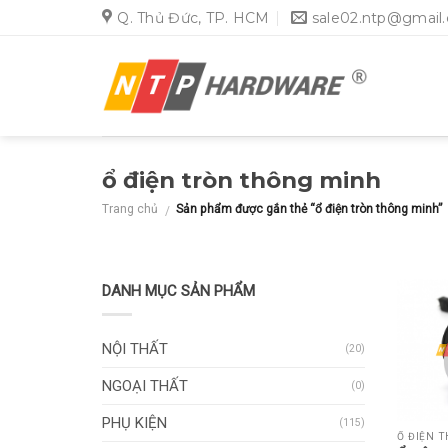
Skip
Q. Thủ Đức, TP. HCM
sale02.ntp@gmail
to
content
ổ điện tròn thông minh
Trang chủ
Sản phẩm được gắn thẻ “ổ điện tròn thông minh”
/
DANH MỤC SẢN PHẨM
NỘI THẤT
(20)
NGOẠI THẤT
(0)
PHỤ KIỆN
(115)
Ổ ĐIỆN 