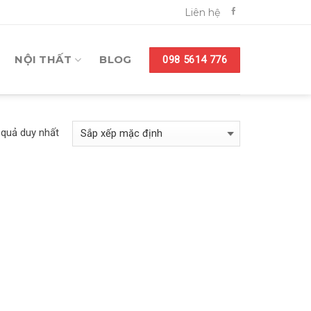
Liên hệ
NỘI THẤT
BLOG
098 5614 776
t quả duy nhất