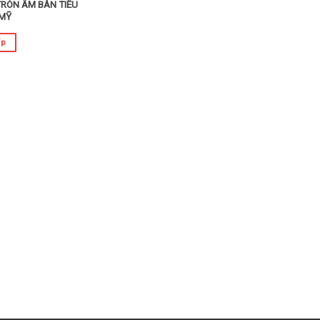
TRÒN ÂM BÀN TIÊU
MỸ
ếp