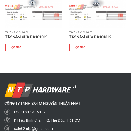
TAY NẮM CỬA TỦ
TAY NẮM CỬA TỦ
TAY NẮM CỬA RA1010-K
TAY NẮM CỬA RA1013-K
Đọc tiếp
Đọc tiếp
CÔNG TY TNHH SX-TM
NGUYÊN THUẬN PHÁT
MST: 031 545 9157
P. Hiệp Bình Chánh, Q. Thủ Đức, TP. HCM
sale02.ntp@gmail.com