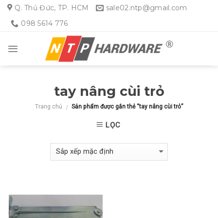
Skip
Q. Thủ Đức, TP. HCM
sale02.ntp@gmail.com
to
098 5614 776
content
tay nâng cùi trỏ
Trang chủ
Sản phẩm được gắn thẻ “tay nâng cùi trỏ”
/
LỌC