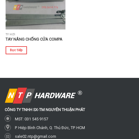
TY HƠI
TAY NÂNG CHỐNG CỬA COMPA
Đọc tiếp
CÔNG TY TNHH SX-TM
NGUYÊN THUẬN PHÁT
MST: 031 545 9157
P. Hiệp Bình Chánh, Q. Thủ Đức, TP. HCM
sale02.ntp@gmail.com