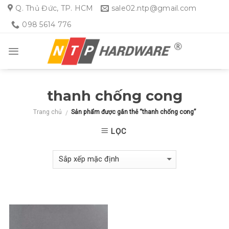
Skip
Q. Thủ Đức, TP. HCM
sale02.ntp@gmail.com
to
098 5614 776
content
thanh chống cong
Trang chủ
Sản phẩm được gắn thẻ “thanh chống cong”
/
LỌC