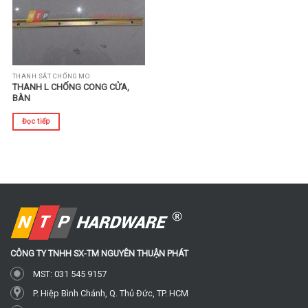
THANH SẮT CHỐNG MO
THANH L CHỐNG CONG CỬA,
BÀN
Đọc tiếp
CÔNG TY TNHH SX-TM
NGUYÊN THUẬN PHÁT
MST: 031 545 9157
P. Hiệp Bình Chánh, Q. Thủ Đức, TP. HCM